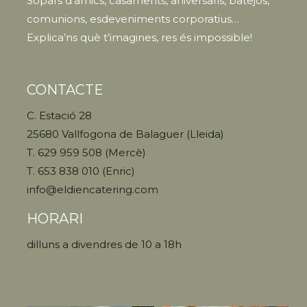
Sopars d’amics, casaments, aniversaris, batejos,
comunions, esdeveniments corporatius…
Explica’ns què t’imagines, res és impossible!
CONTACTE
C. Estació 28
25680 Vallfogona de Balaguer (Lleida)
T. 629 959 508 (Mercè)
T. 653 838 010 (Enric)
info@eldiencatering.com
HORARI
dilluns a divendres de 10 a 18h