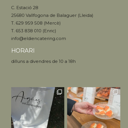
C. Estació 28
25680 Vallfogona de Balaguer (Lleida)
T. 629 959 508 (Mercè)
T. 653 838 010 (Enric)
info@eldiencatering.com
HORARI
dilluns a divendres de 10 a 18h