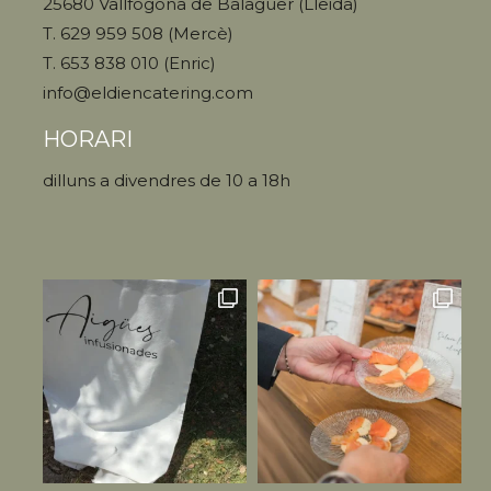
25680 Vallfogona de Balaguer (Lleida)
T. 629 959 508 (Mercè)
T. 653 838 010 (Enric)
info@eldiencatering.com
HORARI
dilluns a divendres de 10 a 18h