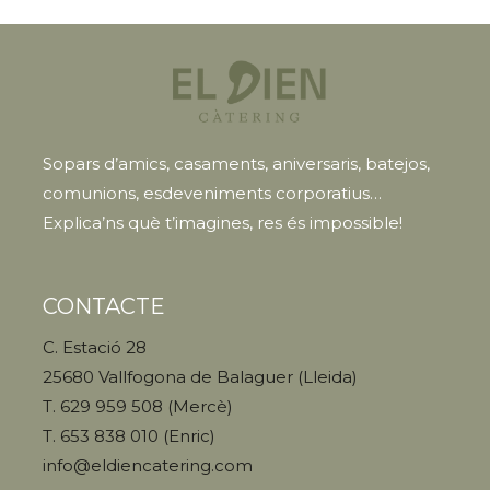
Sopars d’amics, casaments, aniversaris, batejos,
comunions, esdeveniments corporatius…
Explica’ns què t’imagines, res és impossible!
CONTACTE
C. Estació 28
25680 Vallfogona de Balaguer (Lleida)
T. 629 959 508 (Mercè)
T. 653 838 010 (Enric)
info@eldiencatering.com