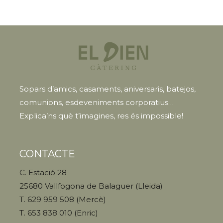
Sopars d’amics, casaments, aniversaris, batejos,
comunions, esdeveniments corporatius…
Explica’ns què t’imagines, res és impossible!
CONTACTE
C. Estació 28
25680 Vallfogona de Balaguer (Lleida)
T. 629 959 508 (Mercè)
T. 653 838 010 (Enric)