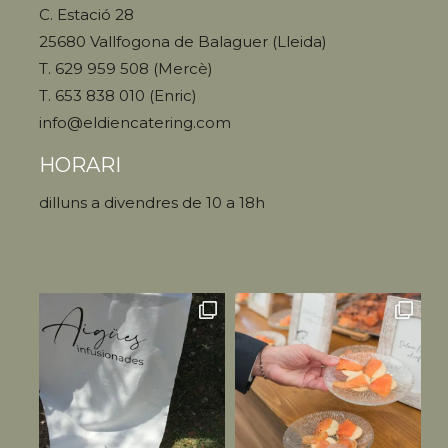
C. Estació 28
25680 Vallfogona de Balaguer (Lleida)
T. 629 959 508 (Mercè)
T. 653 838 010 (Enric)
info@eldiencatering.com
HORARI
dilluns a divendres de 10 a 18h