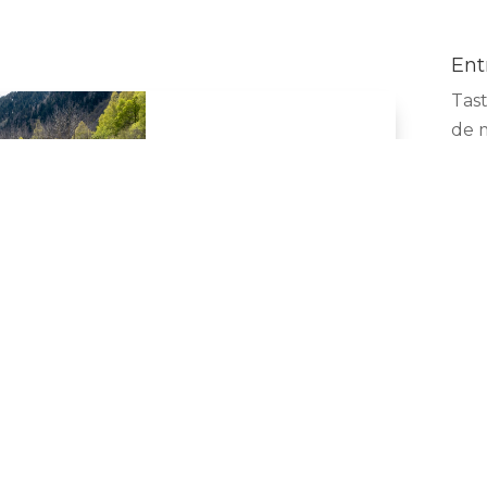
Ent
Tas
de 
Boda
d'o
Boda
14 
Arx
Arxi
Not
el Cèsar