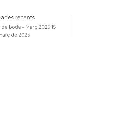
rades recents
t de boda – Març 2025
15
març de 2025
 de la Núria i la Corin
5
ctubre de 2024
 de la Maria i el Francesc
de setembre de 2024
ius
us
ícies