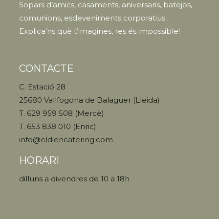
Sopars d’amics, casaments, aniversaris, batejos,
comunions, esdeveniments corporatius…
Explica’ns què t’imagines, res és impossible!
CONTACTE
C. Estació 28
25680 Vallfogona de Balaguer (Lleida)
T. 629 959 508 (Mercè)
T. 653 838 010 (Enric)
info@eldiencatering.com
HORARI
dilluns a divendres de 10 a 18h